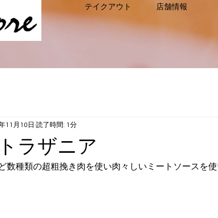
テイクアウト
店舗情報
9年11月10日
読了時間: 1分
トラザニア
ど数種類の超粗挽き肉を使い肉々しいミートソースを使