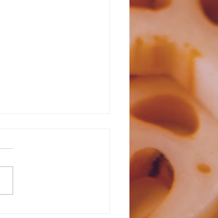
県産瑞穂のいも豚 ロース
美しく食べて美味しい瑞穂の
が入荷^ ^ 350g程の超厚切
してローストorグリルで召し
っていただきます😌