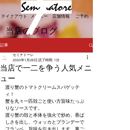
テイクアウト
メニュー
店舗情報
ご予約
​当店のブログ
記事
セミナトーレ
2020年1月28日
読了時間: 1分
当店で一二を争う人気メニ
ュー
渡り蟹のトマトクリームスパゲッテ
ィ！
蟹を丸々一匹殻ごと使い方旨味たっぷ
りなソースです。
渡り蟹の殻と本体を強火で炒め、香ば
しさを出し、ウォッカとブランデーで
フランベ、旨味を引き出します。裏ご